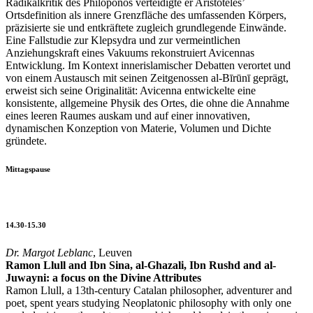
Radikalkritik des Philoponos verteidigte er Aristoteles’
Ortsdefinition als innere Grenzfläche des umfassenden Körpers,
präzisierte sie und entkräftete zugleich grundlegende Einwände.
Eine Fallstudie zur Klepsydra und zur vermeintlichen
Anziehungskraft eines Vakuums rekonstruiert Avicennas
Entwicklung. Im Kontext innerislamischer Debatten verortet und
von einem Austausch mit seinen Zeitgenossen al-Bīrūnī geprägt,
erweist sich seine Originalität: Avicenna entwickelte eine
konsistente, allgemeine Physik des Ortes, die ohne die Annahme
eines leeren Raumes auskam und auf einer innovativen,
dynamischen Konzeption von Materie, Volumen und Dichte
gründete.
Mittagspause
14.30-15.30
Dr. Margot Leblanc
, Leuven
Ramon Llull and Ibn Sina, al-Ghazali, Ibn Rushd and al-
Juwayni: a focus on the Divine Attributes
Ramon Llull, a 13th-century Catalan philosopher, adventurer and
poet, spent years studying Neoplatonic philosophy with only one