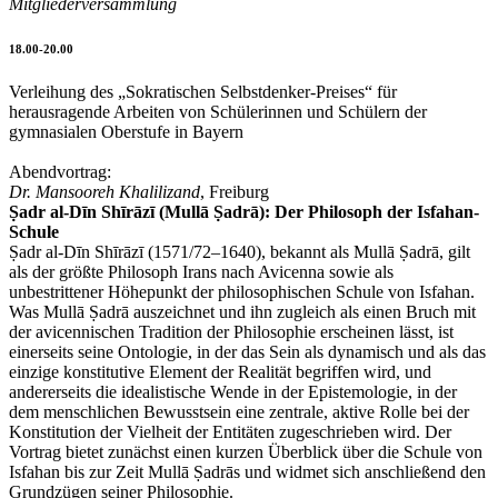
Mitgliederversammlung
18.00-20.00
Verleihung des „Sokratischen Selbstdenker-Preises“ für
herausragende Arbeiten von Schülerinnen und Schülern der
gymnasialen Oberstufe in Bayern
Abendvortrag:
Dr. Mansooreh Khalilizand
, Freiburg
Ṣadr al-Dīn Shīrāzī (Mullā Ṣadrā): Der Philosoph der Isfahan-
Schule
Ṣadr al-Dīn Shīrāzī (1571/72–1640), bekannt als Mullā Ṣadrā, gilt
als der größte Philosoph Irans nach Avicenna sowie als
unbestrittener Höhepunkt der philosophischen Schule von Isfahan.
Was Mullā Ṣadrā auszeichnet und ihn zugleich als einen Bruch mit
der avicennischen Tradition der Philosophie erscheinen lässt, ist
einerseits seine Ontologie, in der das Sein als dynamisch und als das
einzige konstitutive Element der Realität begriffen wird, und
andererseits die idealistische Wende in der Epistemologie, in der
dem menschlichen Bewusstsein eine zentrale, aktive Rolle bei der
Konstitution der Vielheit der Entitäten zugeschrieben wird. Der
Vortrag bietet zunächst einen kurzen Überblick über die Schule von
Isfahan bis zur Zeit Mullā Ṣadrās und widmet sich anschließend den
Grundzügen seiner Philosophie.