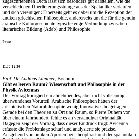
zugeschriebenen Dicta lässt sich besonders gut darstellen, wie die
verschiedenen Überlieferungsstränge aus der Spätantike verlaufen
und sich vereinigen: Einerseits geht es dabei um die Rezeption der
antiken griechischen Philosophie, andererseits um die für die genuin
arabische Kulturgeschichte typische enge Verbindung zwischen
literarischer Bildung (Adab) und Philosophie.
Pause
11.30-12.30
Prof. Dr. Andreas Lammer
, Bochum
Gibt es leeren Raum? Wissenschaft und Philosophie in der
Physik Avicennas
Der Vortrag korrigiert ein abnehmendes, aber nicht vollständig
überwundenes Vorurteil: Arabische Philosophen hätten der
aristotelischen Naturphilosophie wenig Innovatives beigetragen.
Gerade bei den Theorien zu Ort und Raum, so Pierre Duhem vor
über einem Jahrhundert, fehlte es an verständiger Originalität.
Dagegen zeigt der Vortrag, dass dieser Eindruck trügt: Avicenna
erfasste die Problemlage scharf und analysierte sie präzise.
Ausgehend von antiken Aporien bei Theophrast und der spätantiken